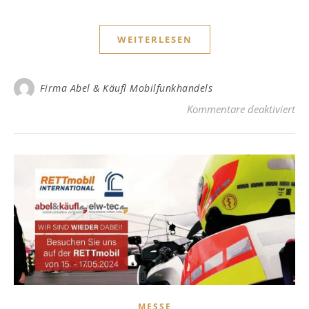
WEITERLESEN
Firma Abel & Käufl Mobilfunkhandels
für
Kommentare deaktiviert
MESSE