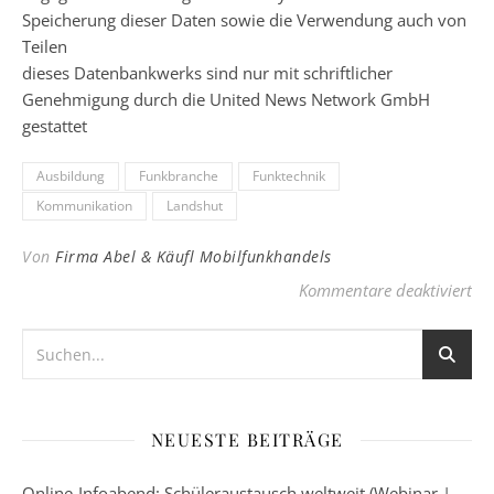
Speicherung dieser Daten sowie die Verwendung auch von
Teilen
dieses Datenbankwerks sind nur mit schriftlicher
Genehmigung durch die United News Network GmbH
gestattet
Ausbildung
Funkbranche
Funktechnik
Kommunikation
Landshut
Von
Firma Abel & Käufl Mobilfunkhandels
für
Kommentare deaktiviert
NEUESTE BEITRÄGE
Online-Infoabend: Schüleraustausch weltweit (Webinar |