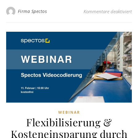
für
Firma Spectos
Kommentare deaktiviert
WEBINAR
Flexibilisierung &
Kosteneinsparung durch