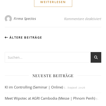
WEITERLESEN
für
Firma Spectos
Kommentare deaktiviert
ÄLTERE BEITRÄGE
NEUESTE BEITRÄGE
KI im Controlling (Seminar | Online)
7. August 2026
Meet Wipotec at AGRI Cambodia (Messe | Phnom Penh)
7.