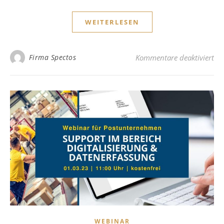
WEITERLESEN
für
Firma Spectos
Kommentare deaktiviert
WEBINAR