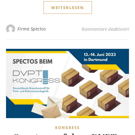
WEITERLESEN
für
Firma Spectos
Kommentare deaktiviert
KONGRESS