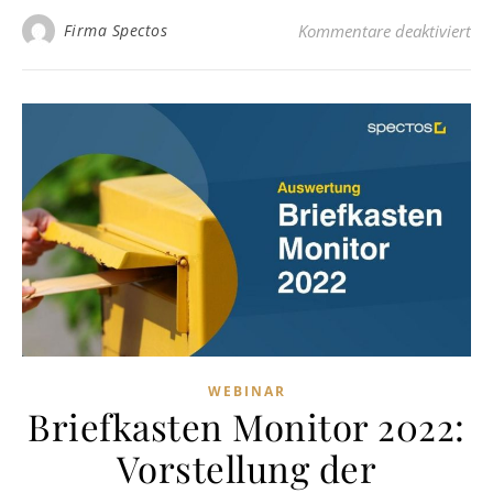
für
Firma Spectos
Kommentare deaktiviert
WEBINAR
Briefkasten Monitor 2022:
Vorstellung der