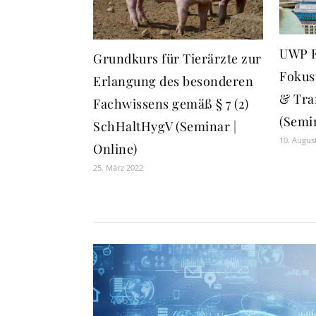
UWP F
Grundkurs für Tierärzte zur
Fokus
Erlangung des besonderen
& Tra
Fachwissens gemäß § 7 (2)
(Semin
SchHaltHygV (Seminar |
10. Augus
Online)
25. März 2022