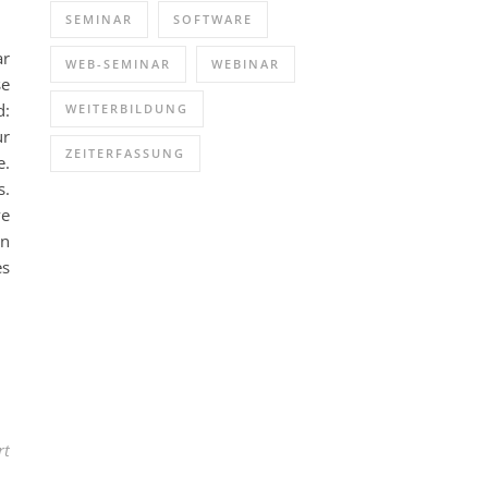
SEMINAR
SOFTWARE
ar
WEB-SEMINAR
WEBINAR
se
d:
WEITERBILDUNG
ur
ZEITERFASSUNG
e.
s.
ve
en
es
für Effizientes Projektdesign: Planung mit Strategie (Seminar | Onl
rt