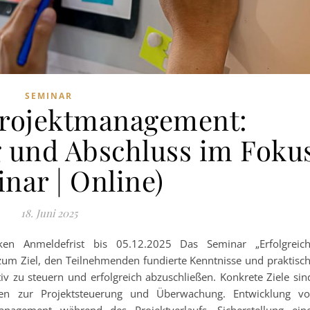
SEMINAR
 Projektmanagement:
g und Abschluss im Foku
nar | Online)
18. Juni 2025
n Anmeldefrist bis 05.12.2025 Das Seminar „Erfolgreic
 zum Ziel, den Teilnehmenden fundierte Kenntnisse und praktisc
tiv zu steuern und erfolgreich abzuschließen. Konkrete Ziele sin
n zur Projektsteuerung und Überwachung. Entwicklung v
management während des Projektverlaufs. Sicherstellung ein