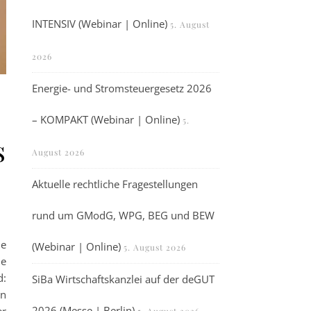
INTENSIV (Webinar | Online)
5. August
2026
Energie- und Stromsteuergesetz 2026
– KOMPAKT (Webinar | Online)
5.
s
August 2026
Aktuelle rechtliche Fragestellungen
rund um GModG, WPG, BEG und BEW
he
(Webinar | Online)
5. August 2026
he
d:
SiBa Wirtschaftskanzlei auf der deGUT
on
2026 (Messe | Berlin)
er