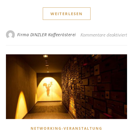
WEITERLESEN
für
Firma DINZLER Kaffeerösterei
Kommentare deaktiviert
NETWORKING-VERANSTALTUNG