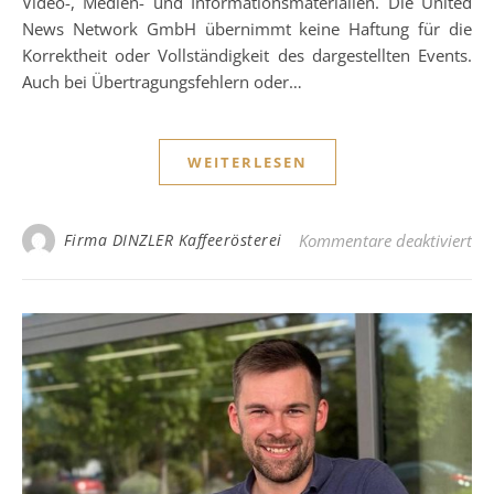
Video-, Medien- und Informationsmaterialien. Die United
News Network GmbH übernimmt keine Haftung für die
Korrektheit oder Vollständigkeit des dargestellten Events.
Auch bei Übertragungsfehlern oder…
WEITERLESEN
für
Firma DINZLER Kaffeerösterei
Kommentare deaktiviert