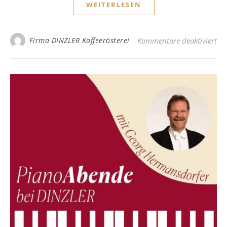
WEITERLESEN
für
Firma DINZLER Kaffeerösterei
Kommentare deaktiviert