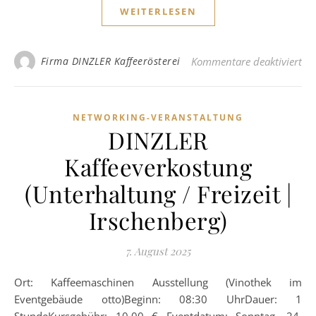
WEITERLESEN
für
Firma DINZLER Kaffeerösterei
Kommentare deaktiviert
NETWORKING-VERANSTALTUNG
DINZLER
Kaffeeverkostung
(Unterhaltung / Freizeit |
Irschenberg)
7. August 2025
Ort: Kaffeemaschinen Ausstellung (Vinothek im
Eventgebäude otto)Beginn: 08:30 UhrDauer: 1
StundeKursgebühr: 10,00 € Eventdatum: Sonntag, 24.