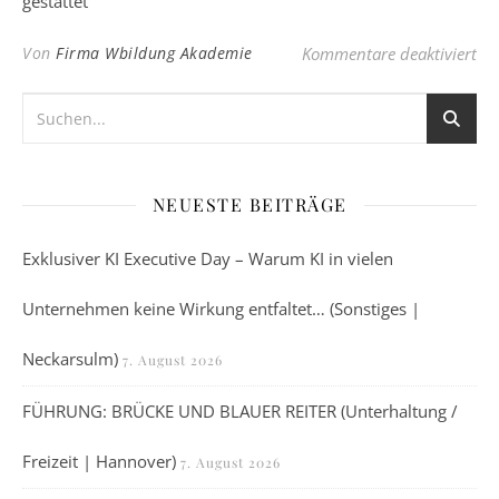
gestattet
für
Von
Firma Wbildung Akademie
Kommentare deaktiviert
NEUESTE BEITRÄGE
Exklusiver KI Executive Day – Warum KI in vielen
Unternehmen keine Wirkung entfaltet… (Sonstiges |
Neckarsulm)
7. August 2026
FÜHRUNG: BRÜCKE UND BLAUER REITER (Unterhaltung /
Freizeit | Hannover)
7. August 2026