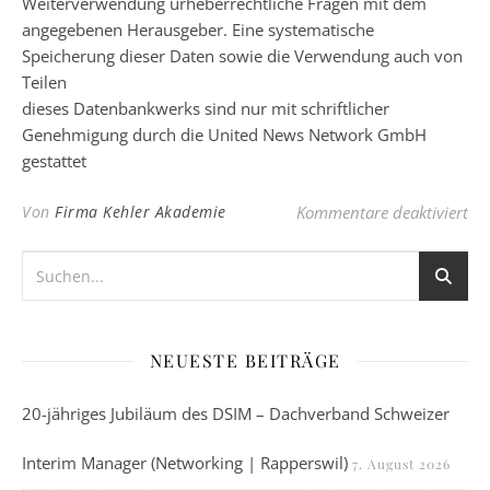
Weiterverwendung urheberrechtliche Fragen mit dem
angegebenen Herausgeber. Eine systematische
Speicherung dieser Daten sowie die Verwendung auch von
Teilen
dieses Datenbankwerks sind nur mit schriftlicher
Genehmigung durch die United News Network GmbH
gestattet
für
Von
Firma Kehler Akademie
Kommentare deaktiviert
NEUESTE BEITRÄGE
20-jähriges Jubiläum des DSIM – Dachverband Schweizer
Interim Manager (Networking | Rapperswil)
7. August 2026