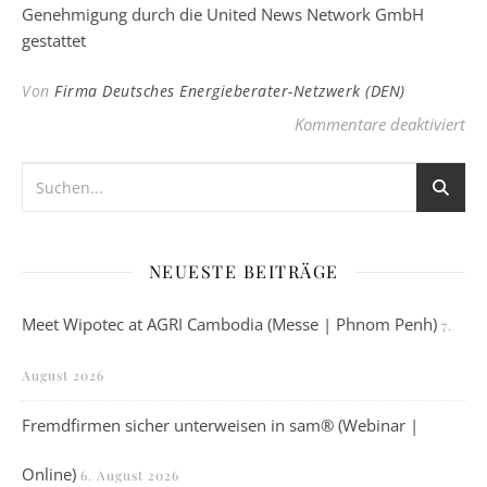
Genehmigung durch die United News Network GmbH
gestattet
Von
Firma Deutsches Energieberater-Netzwerk (DEN)
für
Kommentare deaktiviert
NEUESTE BEITRÄGE
Meet Wipotec at AGRI Cambodia (Messe | Phnom Penh)
7.
August 2026
Fremdfirmen sicher unterweisen in sam® (Webinar |
Online)
6. August 2026