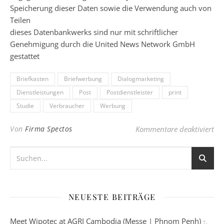
Speicherung dieser Daten sowie die Verwendung auch von
Teilen
dieses Datenbankwerks sind nur mit schriftlicher
Genehmigung durch die United News Network GmbH
gestattet
Briefkasten
Briefwerbung
Dialogmarketing
Dienstleistungen
Post
Postdienstleister
print
Studie
Verbraucher
Werbung
für
Von
Firma Spectos
Kommentare deaktiviert
NEUESTE BEITRÄGE
Meet Wipotec at AGRI Cambodia (Messe | Phnom Penh)
7.