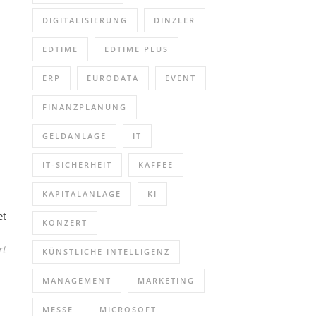
DIGITALISIERUNG
DINZLER
EDTIME
EDTIME PLUS
ERP
EURODATA
EVENT
FINANZPLANUNG
GELDANLAGE
IT
IT-SICHERHEIT
KAFFEE
KAPITALANLAGE
KI
et
KONZERT
für Einblick in unsere dualen Studiengänge Wirtschaft, Informatik
rt
KÜNSTLICHE INTELLIGENZ
MANAGEMENT
MARKETING
MESSE
MICROSOFT