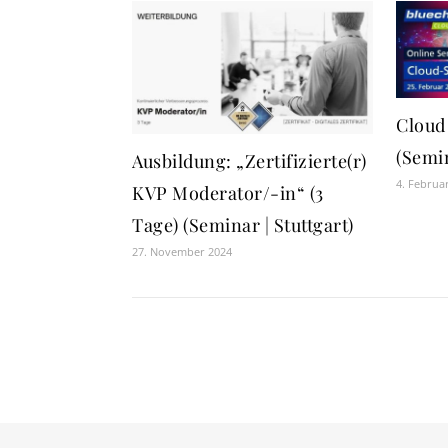
Cloud
(Semin
Ausbildung: „Zertifizierte(r)
4. Februa
KVP Moderator/-in“ (3
Tage) (Seminar | Stuttgart)
27. November 2024