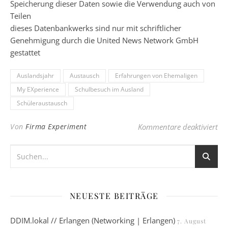
Speicherung dieser Daten sowie die Verwendung auch von
Teilen
dieses Datenbankwerks sind nur mit schriftlicher
Genehmigung durch die United News Network GmbH
gestattet
Auslandsjahr
Austausch
Erfahrungen von Ehemaligen
My EXperience
Schulbesuch im Ausland
Schüleraustausch
für
Von
Firma Experiment
Kommentare deaktiviert
NEUESTE BEITRÄGE
DDIM.lokal // Erlangen (Networking | Erlangen)
7. August