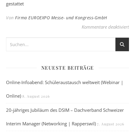
gestattet
Von
Firma EUROEXPO Messe- und Kongress-GmbH
für
Kommentare deaktiviert
NEUESTE BEITRÄGE
Online-Infoabend: Schüleraustausch weltweit (Webinar |
Online)
8. August 2026
20-jähriges Jubiläum des DSIM – Dachverband Schweizer
Interim Manager (Networking | Rapperswil)
7. August 2026