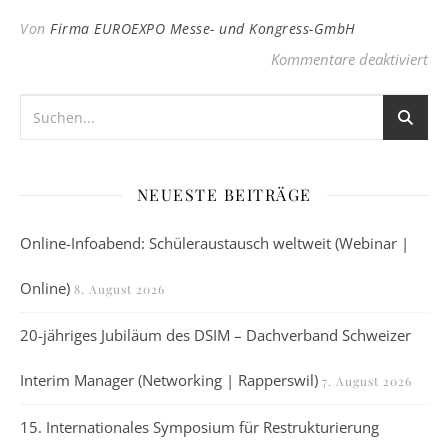
Von
Firma EUROEXPO Messe- und Kongress-GmbH
für
Kommentare deaktiviert
NEUESTE BEITRÄGE
Online-Infoabend: Schüleraustausch weltweit (Webinar |
Online)
8. August 2026
20-jähriges Jubiläum des DSIM – Dachverband Schweizer
Interim Manager (Networking | Rapperswil)
7. August 2026
15. Internationales Symposium für Restrukturierung