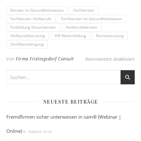
Berater im Gesundheitswesen
Fachberater
Fachberater Heilberufe
Fachberater im Gesundheitswesen
Fortbildung Steuerberater
Heilberufeberater
Heilberufeberatung
IHK Weiterbildung
Rechtsberatung
Zertifikatslehrgang
für
Von
Firma Frielingsdorf Consult
Kommentare deaktiviert
NEUESTE BEITRÄGE
Fremdfirmen sicher unterweisen in sam® (Webinar |
Online)
6. August 2026