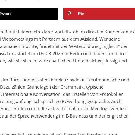
Tweet
Pin
len Berufsfeldern ein klarer Vorteil – ob im direkten Kundenkontak
ei Videomeetings mit Partnern aus dem Ausland. Wer seine
 ausbauen möchte, findet mit der Weiterbildung „Englisch“ der
sivkurs startet am 09.03.2026 in Berlin und dauert rund drei
n, wie sie sich im wirtschaftlichen Umfeld sicher, flüssig und
gen im Büro- und Assistenzbereich sowie auf kaufmännische und
n. Dazu zählen Grundlagen der Grammatik, typische
internationale Konversation, das Erstellen von Protokollen,
reitung auf englischsprachige Bewerbungsgespräche. Auch
en von Terminen und die aktive Teilnahme an Meetings werden
gt auf der Sprachverwendung im E-Business und der englischen
urchgespielt, fremdsprachliche Formulare bearbeitet und