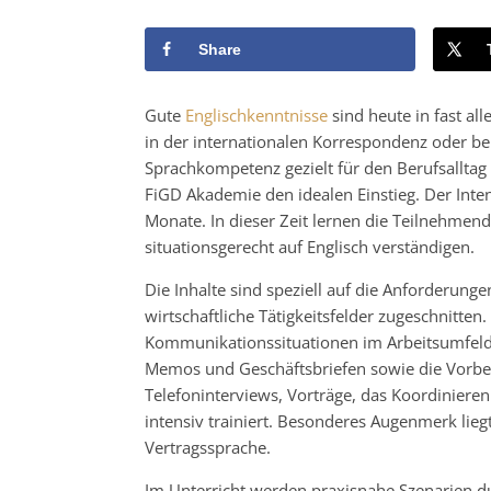
Share
Gute
Englischkenntnisse
sind heute in fast al
in der internationalen Korrespondenz oder b
Sprachkompetenz gezielt für den Berufsalltag
FiGD Akademie den idealen Einstieg. Der Inten
Monate. In dieser Zeit lernen die Teilnehmende
situationsgerecht auf Englisch verständigen.
Die Inhalte sind speziell auf die Anforderun
wirtschaftliche Tätigkeitsfelder zugeschnitte
Kommunikationssituationen im Arbeitsumfeld, 
Memos und Geschäftsbriefen sowie die Vorbe
Telefoninterviews, Vorträge, das Koordinier
intensiv trainiert. Besonderes Augenmerk lie
Vertragssprache.
Im Unterricht werden praxisnahe Szenarien d