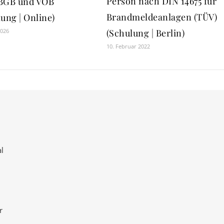
Person nach DIN 14675 für
BGB und VOB
Brandmeldeanlagen (TÜV)
ung | Online)
(Schulung | Berlin)
2026
10. Februar 2022
l
r