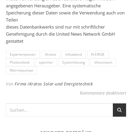
angegebenen Herausgeber. Eine systematische
Speicherung dieser Daten sowie die Verwendung auch von
Teilen
dieses Datenbankwerks sind nur mit schriftlicher
Genehmigung durch die United News Network GmbH
gestattet
Expertenwissen
iKratos
Infoabend
N-ERGIE
Photovoltaik
speicher
Systemlösung
Viessmann
Wärmepumpe
Von
Firma iKratos Solar-und Energietechnik
für
Kommentare deaktiviert