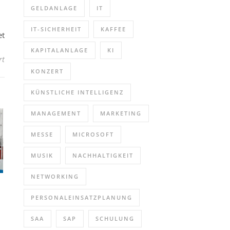
GELDANLAGE
IT
IT-SICHERHEIT
KAFFEE
et
KAPITALANLAGE
KI
für Vom Kollegen zum Vorgesetzten (Seminar | Düsseldorf)
rt
KONZERT
KÜNSTLICHE INTELLIGENZ
MANAGEMENT
MARKETING
MESSE
MICROSOFT
MUSIK
NACHHALTIGKEIT
NETWORKING
PERSONALEINSATZPLANUNG
SAA
SAP
SCHULUNG