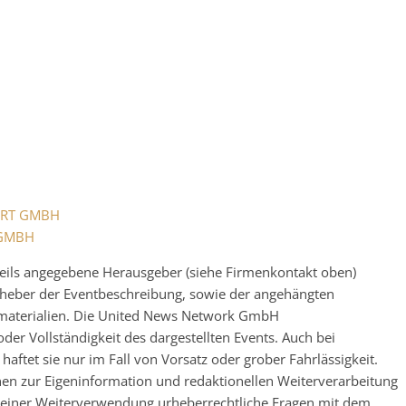
KERT GMBH
 GMBH
eweils angegebene Herausgeber (siehe Firmenkontakt oben)
 Urheber der Eventbeschreibung, sowie der angehängten
nsmaterialien. Die United News Network GmbH
der Vollständigkeit des dargestellten Events. Auch bei
ftet sie nur im Fall von Vorsatz oder grober Fahrlässigkeit.
nen zur Eigeninformation und redaktionellen Weiterverarbeitung
 vor einer Weiterverwendung urheberrechtliche Fragen mit dem