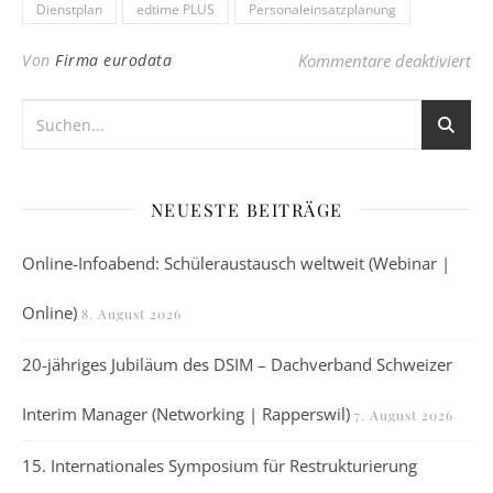
Dienstplan
edtime PLUS
Personaleinsatzplanung
für
Von
Firma eurodata
Kommentare deaktiviert
NEUESTE BEITRÄGE
Online-Infoabend: Schüleraustausch weltweit (Webinar |
Online)
8. August 2026
20-jähriges Jubiläum des DSIM – Dachverband Schweizer
Interim Manager (Networking | Rapperswil)
7. August 2026
15. Internationales Symposium für Restrukturierung