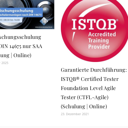
ischungsschulung
DIN 14675 nur SAA
ung | Online)
r 2025
Garantierte Durchführung:
ISTQB® Certified Tester
Foundation Level Agile
Tester (CTFL-Agile)
(Schulung | Online)
23. Dezember 2021