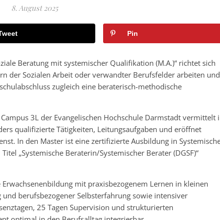
8. August 2025
Tweet
Pin
ale Beratung mit systemischer Qualifikation (M.A.)“ richtet sich
ern der Sozialen Arbeit oder verwandter Berufsfelder arbeiten und
schulabschluss zugleich eine beraterisch-methodische
 Campus 3L der Evangelischen Hochschule Darmstadt vermittelt 
rs qualifizierte Tätigkeiten, Leitungsaufgaben und eröffnet
. In den Master ist eine zertifizierte Ausbildung in Systemisch
 Titel „Systemische Beraterin/Systemischer Berater (DGSF)“
e Erwachsenenbildung mit praxisbezogenem Lernen in kleinen
und berufsbezogener Selbsterfahrung sowie intensiver
äsenztagen, 25 Tagen Supervision und strukturierten
t optimal in den Berufsalltag integrierbar.