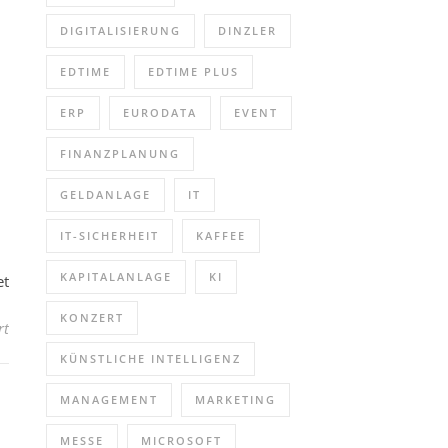
DIGITALISIERUNG
DINZLER
EDTIME
EDTIME PLUS
ERP
EURODATA
EVENT
FINANZPLANUNG
GELDANLAGE
IT
IT-SICHERHEIT
KAFFEE
KAPITALANLAGE
KI
et
KONZERT
für Anmeldeschluss Weiterbildungs-Master „Psychosoziale Beratung
rt
KÜNSTLICHE INTELLIGENZ
MANAGEMENT
MARKETING
MESSE
MICROSOFT