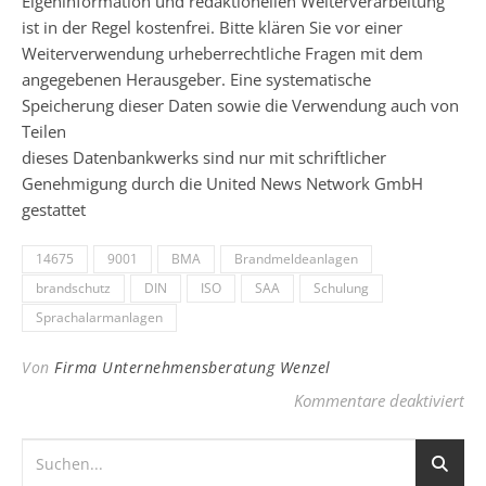
Eigeninformation und redaktionellen Weiterverarbeitung
ist in der Regel kostenfrei. Bitte klären Sie vor einer
Weiterverwendung urheberrechtliche Fragen mit dem
angegebenen Herausgeber. Eine systematische
Speicherung dieser Daten sowie die Verwendung auch von
Teilen
dieses Datenbankwerks sind nur mit schriftlicher
Genehmigung durch die United News Network GmbH
gestattet
14675
9001
BMA
Brandmeldeanlagen
brandschutz
DIN
ISO
SAA
Schulung
Sprachalarmanlagen
Von
Firma Unternehmensberatung Wenzel
fü
Kommentare deaktiviert