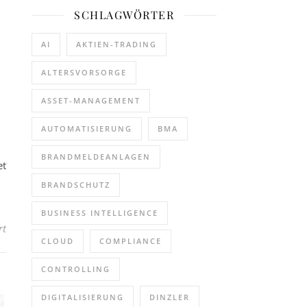
SCHLAGWÖRTER
AI
AKTIEN-TRADING
ALTERSVORSORGE
ASSET-MANAGEMENT
AUTOMATISIERUNG
BMA
BRANDMELDEANLAGEN
et
BRANDSCHUTZ
BUSINESS INTELLIGENCE
für „Make me Water“: FET fragt nach deinen wildesten Water Play Vi
rt
CLOUD
COMPLIANCE
CONTROLLING
DIGITALISIERUNG
DINZLER