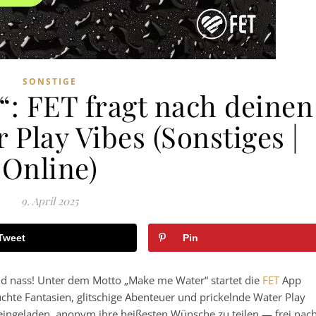
SONSTIGE
: FET fragt nach deinen
 Play Vibes (Sonstiges |
Online)
9. April 2025
Tweet
Pin
und nass! Unter dem Motto „Make me Water“ startet die
FET
App
chte Fantasien, glitschige Abenteuer und prickelnde Water Play
 eingeladen, anonym ihre heißesten Wünsche zu teilen — frei nac