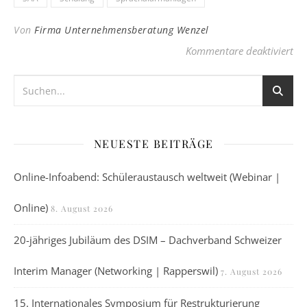
Von
Firma Unternehmensberatung Wenzel
für
Kommentare deaktiviert
NEUESTE BEITRÄGE
Online-Infoabend: Schüleraustausch weltweit (Webinar |
Online)
8. August 2026
20-jähriges Jubiläum des DSIM – Dachverband Schweizer
Interim Manager (Networking | Rapperswil)
7. August 2026
15. Internationales Symposium für Restrukturierung