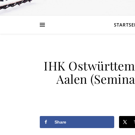
STARTSE
IHK Ostwürttemb
Aalen (Semina
Share