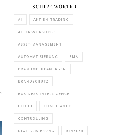
SCHLAGWÖRTER
AI
AKTIEN-TRADING
ALTERSVORSORGE
ASSET-MANAGEMENT
AUTOMATISIERUNG
BMA
BRANDMELDEANLAGEN
et
BRANDSCHUTZ
für IHK Ostwürttemberg – Karriereabend in Aalen (Seminar | Heid
rt
BUSINESS INTELLIGENCE
CLOUD
COMPLIANCE
CONTROLLING
DIGITALISIERUNG
DINZLER