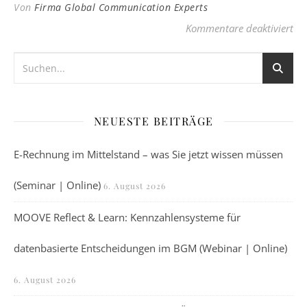
Von
Firma Global Communication Experts
für
Kommentare deaktiviert
NEUESTE BEITRÄGE
E-Rechnung im Mittelstand – was Sie jetzt wissen müssen
(Seminar | Online)
6. August 2026
MOOVE Reflect & Learn: Kennzahlensysteme für
datenbasierte Entscheidungen im BGM (Webinar | Online)
6. August 2026