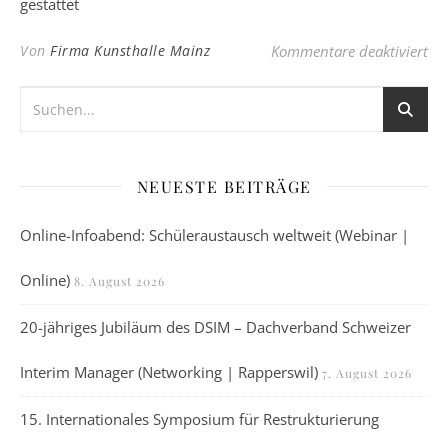
gestattet
für
Von
Firma Kunsthalle Mainz
Kommentare deaktiviert
NEUESTE BEITRÄGE
Online-Infoabend: Schüleraustausch weltweit (Webinar |
Online)
8. August 2026
20-jähriges Jubiläum des DSIM – Dachverband Schweizer
Interim Manager (Networking | Rapperswil)
7. August 2026
15. Internationales Symposium für Restrukturierung