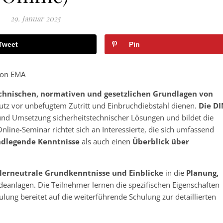
29. Januar 2025
Tweet
Pin
von EMA
chnischen, normativen und gesetzlichen Grundlagen von
tz vor unbefugtem Zutritt und Einbruchdiebstahl dienen.
Die DI
 und Umsetzung sicherheitstechnischer Lösungen und bildet die
ine-Seminar richtet sich an Interessierte, die sich umfassend
ndlegende Kenntnisse
als auch einen
Überblick über
lerneutrale
Grundkenntnisse und Einblicke
in die
Planung,
anlagen. Die Teilnehmer lernen die spezifischen Eigenschaften
ng bereitet auf die weiterführende Schulung zur detaillierten