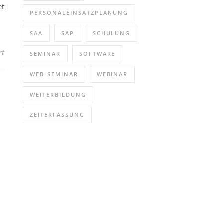
et
PERSONALEINSATZPLANUNG
SAA
SAP
SCHULUNG
für EMA: Konzept, Planung & Projektierung Einbruchmeldeanlagen
rt
SEMINAR
SOFTWARE
WEB-SEMINAR
WEBINAR
WEITERBILDUNG
ZEITERFASSUNG