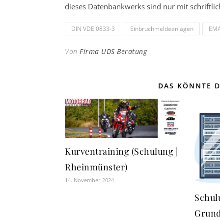
dieses Datenbankwerks sind nur mit schrift
DIN VDE 0833-3
Einbruchmeldeanlagen
EM
Von
Firma UDS Beratung
DAS KÖNNTE D
Kurventraining (Schulung |
Rheinmünster)
14. November 2024
Schul
Grund