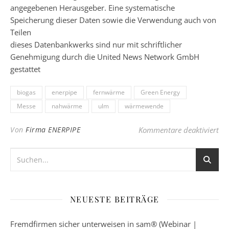
angegebenen Herausgeber. Eine systematische
Speicherung dieser Daten sowie die Verwendung auch von
Teilen
dieses Datenbankwerks sind nur mit schriftlicher
Genehmigung durch die United News Network GmbH
gestattet
biogas
enerpipe
fernwärme
Green Energy
Messe
nahwärme
ulm
wärmewende
für
Von
Firma ENERPIPE
Kommentare deaktiviert
NEUESTE BEITRÄGE
Fremdfirmen sicher unterweisen in sam® (Webinar |