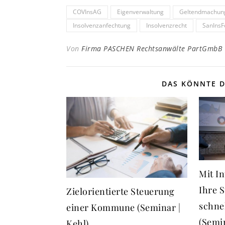
COVInsAG
Eigenverwaltung
Geltendmachung
Insolvenzanfechtung
Insolvenzrecht
SanIns
Von
Firma PASCHEN Rechtsanwälte PartGmbB
DAS KÖNNTE D
Mit In
Ihre 
Zielorientierte Steuerung
schne
einer Kommune (Seminar |
(Semin
Kehl)