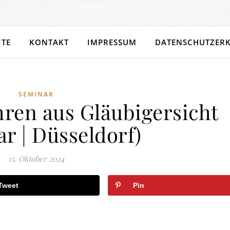
ITE
KONTAKT
IMPRESSUM
DATENSCHUTZER
SEMINAR
hren aus Gläubigersicht
r | Düsseldorf)
15. Oktober 2024
Tweet
Pin