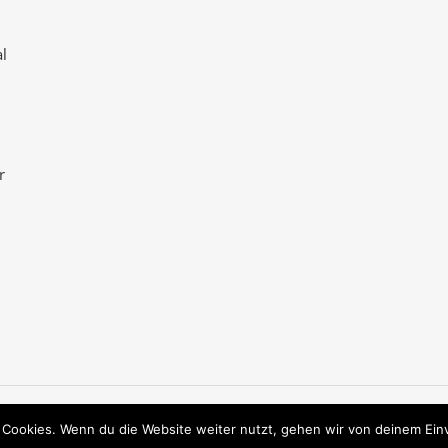
l
r
 Cookies. Wenn du die Website weiter nutzt, gehen wir von deinem Ein