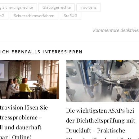
 Sicherungsrechte
Gläubigerrechte
Insolvenz
FoG
Schutzschirmverfahren
StaRUG
Kommentare deaktivie
ICH EBENFALLS INTERESSIEREN
trovision lösen Sie
Die wichtigsten ASAPs bei
Stressprobleme –
der Dichtheitsprüfung mit
ll und dauerhaft
Druckluft – Praktische
ar | Online)