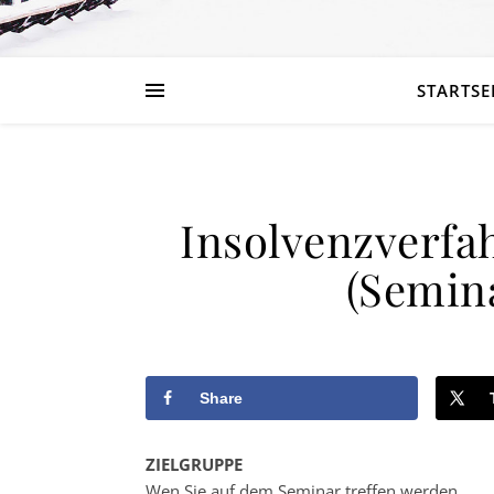
STARTSE
Insolvenzverfa
(Semina
Share
ZIELGRUPPE
Wen Sie auf dem Seminar treffen werden…