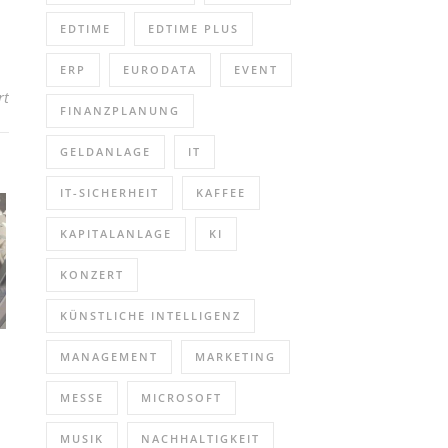
EDTIME
EDTIME PLUS
ERP
EURODATA
EVENT
für Insolvenzverfahren aus Gläubigersicht (Seminar | Düsseldorf)
rt
FINANZPLANUNG
GELDANLAGE
IT
IT-SICHERHEIT
KAFFEE
KAPITALANLAGE
KI
KONZERT
KÜNSTLICHE INTELLIGENZ
MANAGEMENT
MARKETING
MESSE
MICROSOFT
MUSIK
NACHHALTIGKEIT