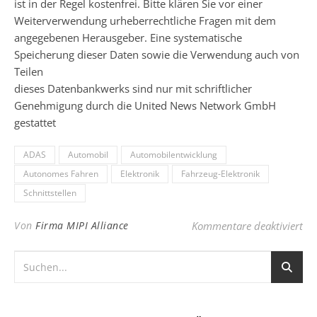
ist in der Regel kostenfrei. Bitte klären Sie vor einer
Weiterverwendung urheberrechtliche Fragen mit dem
angegebenen Herausgeber. Eine systematische
Speicherung dieser Daten sowie die Verwendung auch von
Teilen
dieses Datenbankwerks sind nur mit schriftlicher
Genehmigung durch die United News Network GmbH
gestattet
ADAS
Automobil
Automobilentwicklung
Autonomes Fahren
Elektronik
Fahrzeug-Elektronik
Schnittstellen
für
Von
Firma MIPI Alliance
Kommentare deaktiviert