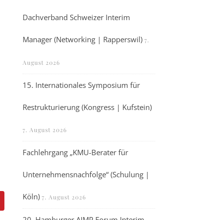
Dachverband Schweizer Interim
Manager (Networking | Rapperswil)
7.
August 2026
15. Internationales Symposium für
Restrukturierung (Kongress | Kufstein)
7. August 2026
Fachlehrgang „KMU-Berater für
Unternehmensnachfolge“ (Schulung |
Köln)
7. August 2026
20. Hamburger AIMP Forum Interim