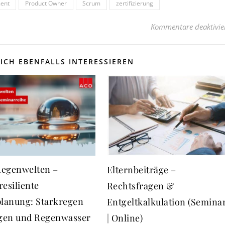
ment
Product Owner
Scrum
zertifizierung
Kommentare deaktivie
ICH EBENFALLS INTERESSIEREN
egenwelten –
Elternbeiträge –
resiliente
Rechtsfragen &
planung: Starkregen
Entgeltkalkulation (Semina
en und Regenwasser
| Online)