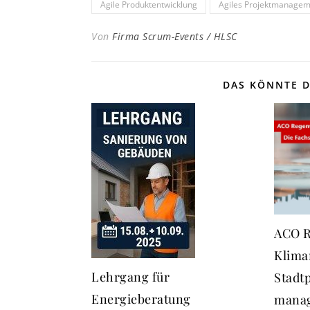
Agile Produktentwicklung
Agiles Projektmanage
Von
Firma Scrum-Events / HLSC
DAS KÖNNTE D
ACO R
Klima
Lehrgang für
Stadt
Energieberatung
manag