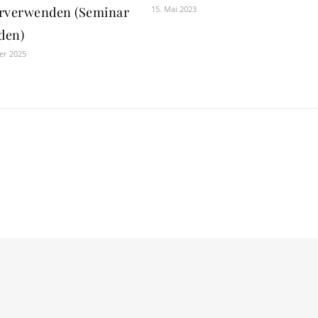
rverwenden (Seminar
15. Mai 2023
den)
er 2025