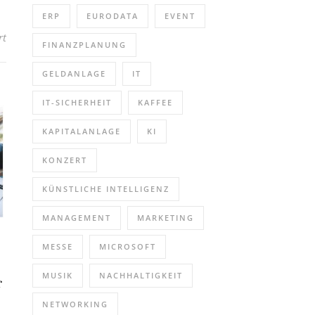
ERP
EURODATA
EVENT
für PROFESSIONAL SCRUM PRODUCT OWNER (PSPO) inkl. ZERTIFIZI
rt
FINANZPLANUNG
GELDANLAGE
IT
IT-SICHERHEIT
KAFFEE
KAPITALANLAGE
KI
KONZERT
KÜNSTLICHE INTELLIGENZ
MANAGEMENT
MARKETING
MESSE
MICROSOFT
MUSIK
NACHHALTIGKEIT
r
NETWORKING