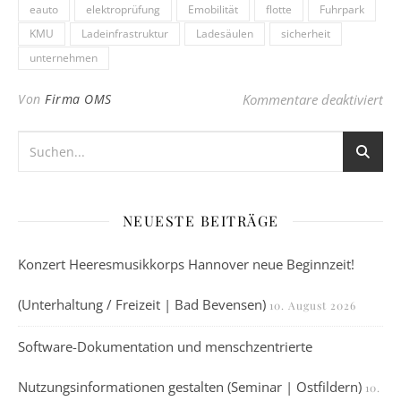
eauto
elektroprüfung
Emobilität
flotte
Fuhrpark
KMU
Ladeinfrastruktur
Ladesäulen
sicherheit
unternehmen
für
Von
Firma OMS
Kommentare deaktiviert
NEUESTE BEITRÄGE
Konzert Heeresmusikkorps Hannover neue Beginnzeit!
(Unterhaltung / Freizeit | Bad Bevensen)
10. August 2026
Software-Dokumentation und menschzentrierte
Nutzungsinformationen gestalten (Seminar | Ostfildern)
10.