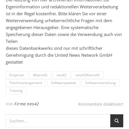
Eigeninformation und redaktionellen Weiterverarbeitung
ist in der Regel kostenfrei. Bitte klären Sie vor einer
Weiterverwendung urheberrechtliche Fragen mit dem
angegebenen Herausgeber. Eine systematische
Speicherung dieser Daten sowie die Verwendung auch von
Teilen
dieses Datenbankwerks sind nur mit schriftlicher
Genehmigung durch die United News Network GmbH
gestattet
Empirum
Matrix42
neo42
neo42Matrix42
Patchmanangement
Softwarepakete
Softwareverteilung
Training
für
Von
Firma neo42
Kommentare deaktiviert