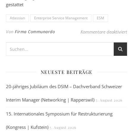
gestattet
Atlassian
Enterprise Service Management
ESM
für
Von
Firma Communardo
Kommentare deaktiviert
NEUESTE BEITRÄGE
20-jähriges Jubiläum des DSIM – Dachverband Schweizer
Interim Manager (Networking | Rapperswil)
7. August 2026
15. Internationales Symposium für Restrukturierung
(Kongress | Kufstein)
7. August 2026