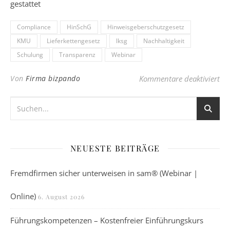
gestattet
Compliance
HinSchG
Hinweisgeberschutzgesetz
KMU
Lieferkettengesetz
lksg
Nachhaltigkeit
Schulung
Transparenz
Webinar
für
Von
Firma bizpando
Kommentare deaktiviert
NEUESTE BEITRÄGE
Fremdfirmen sicher unterweisen in sam® (Webinar |
Online)
6. August 2026
Führungskompetenzen – Kostenfreier Einführungskurs