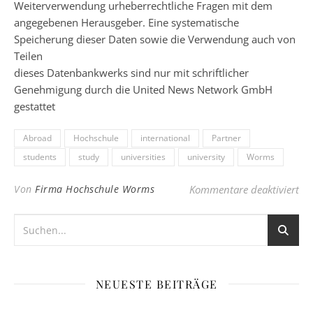
Weiterverwendung urheberrechtliche Fragen mit dem
angegebenen Herausgeber. Eine systematische
Speicherung dieser Daten sowie die Verwendung auch von
Teilen
dieses Datenbankwerks sind nur mit schriftlicher
Genehmigung durch die United News Network GmbH
gestattet
Abroad
Hochschule
international
Partner
students
study
universities
university
Worms
fü
Von
Firma Hochschule Worms
Kommentare deaktiviert
NEUESTE BEITRÄGE