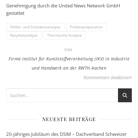
Genehmigung durch die United News Network GmbH
gestattet
Fehler- und Schadensanalyse
Probenpräparation
Rezyklatanalyse
Thermische Analyse
Von
Firma Institut für Kunststoffverarbeitung (IKV) in Industrie
und Handwerk an der RWTH Aachen
für
Kommentare deaktiviert
NEUESTE BEITRÄGE
20-jähriges Jubiläum des DSIM – Dachverband Schweizer