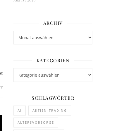
August 2026
ARCHIV
Archiv
KATEGORIEN
Kategorien
et
für VillageCon 2023 – schaut vorbei! (Kongress | Vechta)
rt
SCHLAGWÖRTER
AI
AKTIEN-TRADING
ALTERSVORSORGE