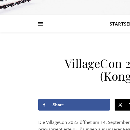
STARTSE
VillageCon 2
(Kong
Share
­­Die VillageCon 2023 öffnet am 14. September 
praxisorientierte IT-Lösungen aus unserer Regi