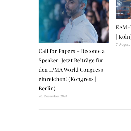
EAM-F
| Köln
7. August
Call for Papers – Become a
Speaker: Jetzt Beiträge für
den IPMA World Congress
einreichen! (Kongress |
Berlin)
20. Dezember 2024