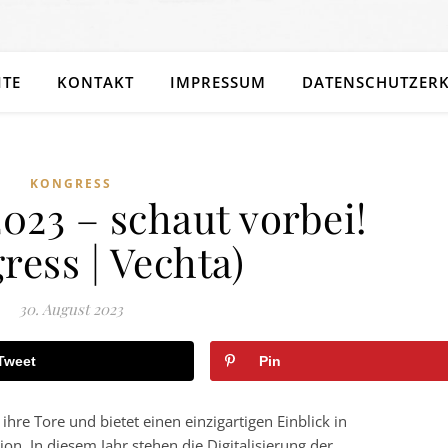
ITE
KONTAKT
IMPRESSUM
DATENSCHUTZER
KONGRESS
023 – schaut vorbei!
ress | Vechta)
30. August 2023
Tweet
Pin
ihre Tore und bietet einen einzigartigen Einblick in
on. In diesem Jahr stehen die Digitalisierung der