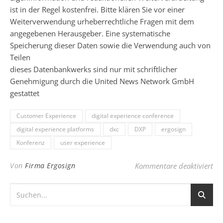
ist in der Regel kostenfrei. Bitte klären Sie vor einer
Weiterverwendung urheberrechtliche Fragen mit dem
angegebenen Herausgeber. Eine systematische
Speicherung dieser Daten sowie die Verwendung auch von
Teilen
dieses Datenbankwerks sind nur mit schriftlicher
Genehmigung durch die United News Network GmbH
gestattet
Customer Experience
digital experience conference
digital experience platforms
dxc
DXP
ergosign
Konferenz
user experience
für
Von
Firma Ergosign
Kommentare deaktiviert