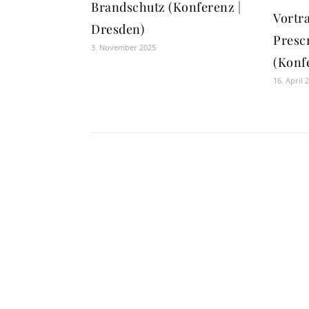
Brandschutz (Konferenz |
Vortra
Dresden)
Prescr
3. November 2025
(Konf
16. April 