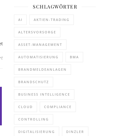
SCHLAGWÖRTER
AI
AKTIEN-TRADING
ALTERSVORSORGE
et
ASSET-MANAGEMENT
für Telefonkonferenz am 31. Mai 2023 zu den Ergebnissen für das e
rt
AUTOMATISIERUNG
BMA
BRANDMELDEANLAGEN
BRANDSCHUTZ
BUSINESS INTELLIGENCE
CLOUD
COMPLIANCE
CONTROLLING
DIGITALISIERUNG
DINZLER