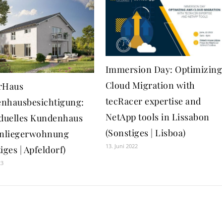
Immersion Day: Optimizin
Cloud Migration with
rHaus
tecRacer expertise and
nhausbesichtigung:
NetApp tools in Lissabon
iduelles Kundenhaus
(Sonstiges | Lisboa)
inliegerwohnung
13. Juni 2022
iges | Apfeldorf)
23