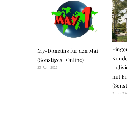
Finge
My-Domains für den Mai
Kunde
(Sonstiges | Online)
Indiv
25. April 2023
mit E
(Sonst
2. Juni 20