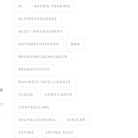
AI
AKTIEN-TRADING
ALTERSVORSORGE
ASSET-MANAGEMENT
AUTOMATISIERUNG
BMA
BRANDMELDEANLAGEN
BRANDSCHUTZ
BUSINESS INTELLIGENCE
et
CLOUD
COMPLIANCE
für Kostenfreie Impulsführung (Sonstiges | Bregenz)
rt
CONTROLLING
DIGITALISIERUNG
DINZLER
EDTIME
EDTIME PLUS