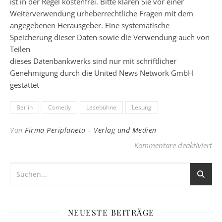
ist in der Regel kostenfrei. Bitte klären Sie vor einer
Weiterverwendung urheberrechtliche Fragen mit dem
angegebenen Herausgeber. Eine systematische
Speicherung dieser Daten sowie die Verwendung auch von
Teilen
dieses Datenbankwerks sind nur mit schriftlicher
Genehmigung durch die United News Network GmbH
gestattet
Berlin
Comedy
Lesebühne
Lesung
Von
Firma Periplaneta – Verlag und Medien
für
Kommentare deaktiviert
NEUESTE BEITRÄGE