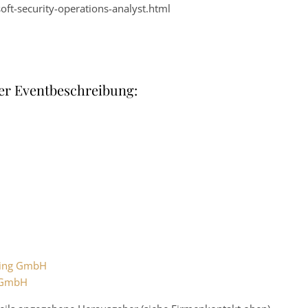
oft-security-operations-analyst.html
er Eventbeschreibung:
lting GmbH
g GmbH