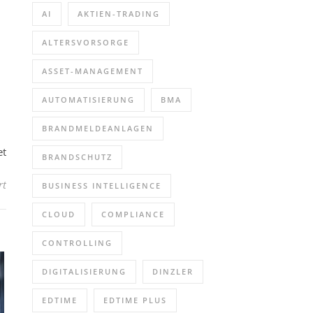
AI
AKTIEN-TRADING
ALTERSVORSORGE
ASSET-MANAGEMENT
AUTOMATISIERUNG
BMA
BRANDMELDEANLAGEN
et
BRANDSCHUTZ
für SC-200 Microsoft Security Operations Analyst (Schulung | Onli
rt
BUSINESS INTELLIGENCE
CLOUD
COMPLIANCE
CONTROLLING
DIGITALISIERUNG
DINZLER
EDTIME
EDTIME PLUS