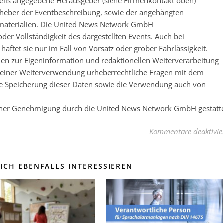
eweils angegebene Herausgeber (siehe Firmenkontakt oben)
 Urheber der Eventbeschreibung, sowie der angehängten
nsmaterialien. Die United News Network GmbH
der Vollständigkeit des dargestellten Events. Auch bei
ftet sie nur im Fall von Vorsatz oder grober Fahrlässigkeit.
nen zur Eigeninformation und redaktionellen Weiterverarbeitung
 vor einer Weiterverwendung urheberrechtliche Fragen mit dem
e Speicherung dieser Daten sowie die Verwendung auch von
licher Genehmigung durch die United News Network GmbH gestatt
Kommentare deaktivie
ICH EBENFALLS INTERESSIEREN