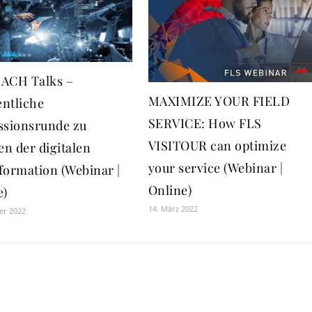
ACH Talks –
MAXIMIZE YOUR FIELD
ntliche
SERVICE: How FLS
ssionsrunde zu
VISITOUR can optimize
n der digitalen
your service (Webinar |
formation (Webinar |
Online)
e)
14. März 2022
er 2022