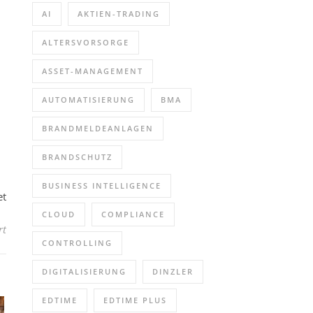
AI
AKTIEN-TRADING
ALTERSVORSORGE
ASSET-MANAGEMENT
AUTOMATISIERUNG
BMA
BRANDMELDEANLAGEN
BRANDSCHUTZ
BUSINESS INTELLIGENCE
et
CLOUD
COMPLIANCE
für OPHEO: Ihr Co-Pilot in der Lkw-Disposition und Tourenplanung
rt
CONTROLLING
DIGITALISIERUNG
DINZLER
EDTIME
EDTIME PLUS