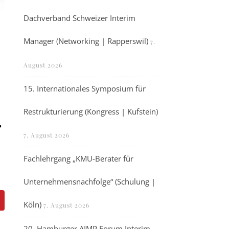
Dachverband Schweizer Interim
Manager (Networking | Rapperswil)
7.
August 2026
15. Internationales Symposium für
Restrukturierung (Kongress | Kufstein)
r
7. August 2026
Fachlehrgang „KMU-Berater für
Unternehmensnachfolge“ (Schulung |
Köln)
7. August 2026
20. Hamburger AIMP Forum Interim