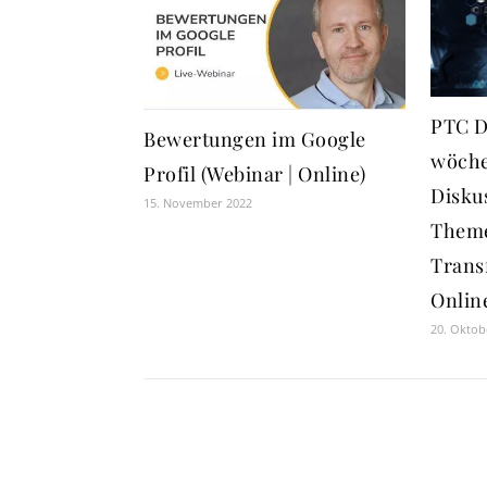
PTC D
Bewertungen im Google
wöche
Profil (Webinar | Online)
Disku
15. November 2022
Theme
Trans
Onlin
20. Oktob