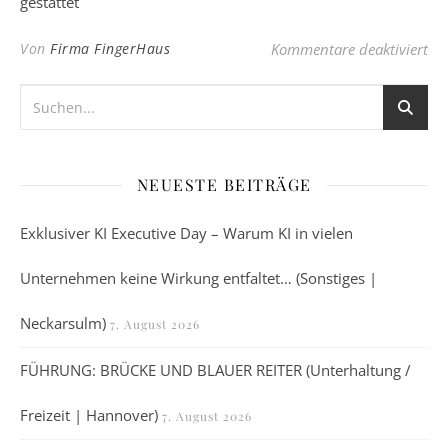
gestattet
für
Von
Firma FingerHaus
Kommentare deaktiviert
NEUESTE BEITRÄGE
Exklusiver KI Executive Day – Warum KI in vielen
Unternehmen keine Wirkung entfaltet… (Sonstiges |
Neckarsulm)
7. August 2026
FÜHRUNG: BRÜCKE UND BLAUER REITER (Unterhaltung /
Freizeit | Hannover)
7. August 2026