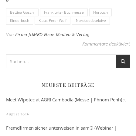
Bettina Göschl
Frankfurter Buchmesse
Hörbuch
Kinderbuch
Klaus-Peter Wolf
Nordseedetektive
Von
Firma JUMBO Neue Medien & Verlag
für
Kommentare deaktiviert
NEUESTE BEITRÄGE
Meet Wipotec at AGRI Cambodia (Messe | Phnom Penh)
7.
August 2026
Fremdfirmen sicher unterweisen in sam® (Webinar |