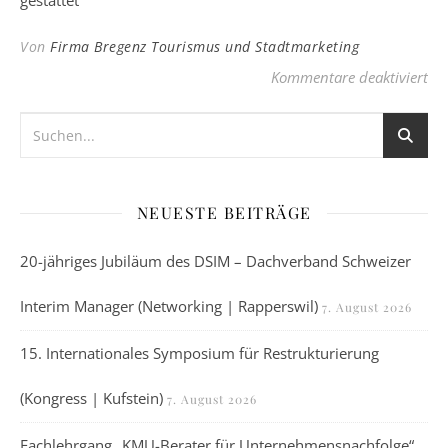
gestattet
Von
Firma Bregenz Tourismus und Stadtmarketing
für
Kommentare deaktiviert
NEUESTE BEITRÄGE
20-jähriges Jubiläum des DSIM – Dachverband Schweizer
Interim Manager (Networking | Rapperswil)
7. August 2026
15. Internationales Symposium für Restrukturierung
(Kongress | Kufstein)
7. August 2026
Fachlehrgang „KMU-Berater für Unternehmensnachfolge“