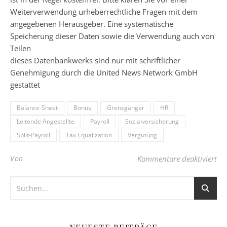
Weiterverwendung urheberrechtliche Fragen mit dem
angegebenen Herausgeber. Eine systematische
Speicherung dieser Daten sowie die Verwendung auch von
Teilen
dieses Datenbankwerks sind nur mit schriftlicher
Genehmigung durch die United News Network GmbH
gestattet
Balance-Sheet
Bonus
Grenzgänger
HR
Leitende Angestellte
Payroll
Sozialversicherung
Split-Payroll
Tax Equalization
Vergütung
für
Von
Kommentare deaktiviert