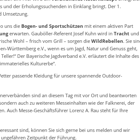
s und der Erholungssuchenden in Einklang bringt. Der 1.
nd Umsetzung.
wo uns die
Bogen- und Sportschützen
mit einem aktiven Part
ung
erwarten. Gauböller-Referent Josef Kuhn wird in
Tracht
und
rische Wohl – frisch vom Grill – sorgen die
WildRebellen
. Sie si
en-Württemberg e.V., wenn es um Jagd, Natur und Genuss geht,
eller!“ Der Bayerische Jagdverband e.V. erläutert die Inhalte des
mmaterielles Kulturerbe“.
tter passende Kleidung für unsere spannende Outdoor-
rtnerverbänden sind an diesem Tag mit vor Ort und beantworten
sondern auch zu weiteren Messeinhalten wie der Falknerei, der
. Auch Messe-Geschäftsführer Lorenz A. Rau steht für Ihre
teressant sind, können Sie sich gerne bei uns melden und wir
 ungefähren Zeitpunkt der Führung.