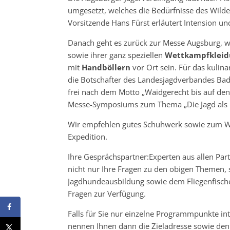
umgesetzt, welches die Bedürfnisse des Wilde
Vorsitzende Hans Fürst erläutert Intension u
Danach geht es zurück zur Messe Augsburg, 
sowie ihrer ganz speziellen
Wettkampfkleid
mit
Handböllern
vor Ort sein. Für das kulina
die Botschafter des Landesjagdverbandes Bad
frei nach dem Motto „Waidgerecht bis auf den T
Messe-Symposiums zum Thema „Die Jagd als i
Wir empfehlen gutes Schuhwerk sowie zum We
Expedition.
Ihre Gesprächspartner:Experten aus allen Pa
nicht nur Ihre Fragen zu den obigen Themen, 
Jagdhundeausbildung sowie dem Fliegenfischen
Fragen zur Verfügung.
Falls für Sie nur einzelne Programmpunkte in
nennen Ihnen dann die Zieladresse sowie den