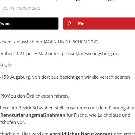
26. November 2021
Tweet
Pin
e-Event anlässlich der JAGEN UND FISCHEN 2022.
zember 2021 per E-Mail unter: presse@messeaugsburg.de.
00 Uhr
59 Augsburg, von dort aus besichtigen wir die verschiedenen
 PKW zu den Örtlichkeiten fahren.
scherei im Bezirk Schwaben stellt zusammen mit dem Planungsbü
n Renaturierungsmaßnahmen
für Fische, wie Laichplätze und
tshofen vor.
chach ein. Hier wird ein
vorbildliches Naturkonzept
erfolgreic