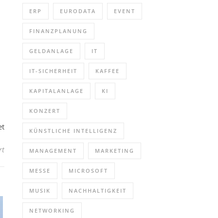
ERP
EURODATA
EVENT
FINANZPLANUNG
GELDANLAGE
IT
IT-SICHERHEIT
KAFFEE
KAPITALANLAGE
KI
KONZERT
et
KÜNSTLICHE INTELLIGENZ
für Abenteuer pur – Messethemen live erleben! (Pressetermin | Au
rt
MANAGEMENT
MARKETING
MESSE
MICROSOFT
MUSIK
NACHHALTIGKEIT
NETWORKING