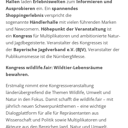
Hallen
laden
Erlebniswelten
zum
Informieren und
Ausprobieren
ein. Ein
spannendes
Shoppingerlebnis
verspricht die
sogenannte
Händlerhalle
mit vielen führenden Marken
und Newcomern.
Höhepunkt der Veranstaltung
ist
ein
Kongress
für Multiplikatoren und ambitionierte Natur-
und Jagdbegeisterte. Veranstalter des Kongresses ist
der
Bayerische Jagdverband e.V. (BJV)
, Veranstalter der
Publikumsmesse ist die NürnbergMesse.
Kongress wildlife.fair: Wildtier-Lebensräume
bewahren.
Erstmalig nimmt eine Kongressveranstaltung
länderübergreifend die Themen Wildlife, Umwelt und
Natur in den Fokus. Damit schafft die wildlife.fair – mit
jährlich neuen Schwerpunktthemen – eine wichtige
Dialogplattform für alle für Repräsentanten aus
Wissenschaft und Politik sowie Multiplikatoren und
Akteure aus den Bereichen Jagd, Natur und Umwelt.