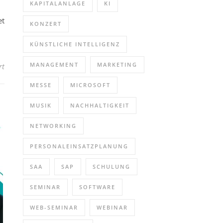
KAPITALANLAGE
KI
et
KONZERT
KÜNSTLICHE INTELLIGENZ
MANAGEMENT
MARKETING
für Qlik Discovery & Booster Day 2021 (Networking | Basel)
rt
MESSE
MICROSOFT
MUSIK
NACHHALTIGKEIT
NETWORKING
PERSONALEINSATZPLANUNG
SAA
SAP
SCHULUNG
SEMINAR
SOFTWARE
WEB-SEMINAR
WEBINAR