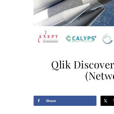
Qlik Discove
(Netwo
Share