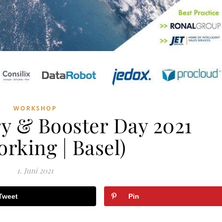
WORKSHOP
ry & Booster Day 2021
rking | Basel)
1. Juni 2021
Tweet
Pin