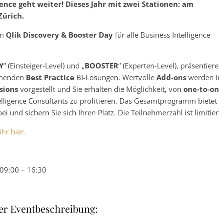
gence geht weiter! Dieses Jahr mit zwei Stationen: am
Zürich.
en
Qlik Discovery & Booster Day
für alle Business Intelligence-
Y
“ (Einsteiger-Level) und „
BOOSTER
“ (Experten-Level), präsentier
annenden
Best Practice
BI-Lösungen. Wertvolle
Add-ons
werden i
sions
vorgestellt und Sie erhalten die Möglichkeit, von
one-to-o
elligence Consultants zu profitieren. Das Gesamtprogramm bietet
ei und sichern Sie sich Ihren Platz. Die Teilnehmerzahl ist limitier
hr hier.
09:00 – 16:30
er Eventbeschreibung: